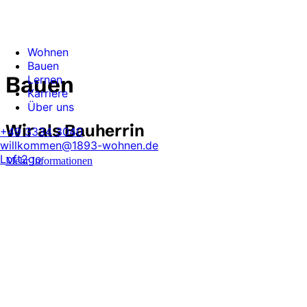
Skip to main content
Wohnen
Bauen
Bauen
Lernen
Karriere
Über uns
Wir als Bauherrin
+49 3334 3040
willkommen@1893-wohnen.de
Loft2go
Mehr Informationen