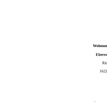
Wohnung
Ebers
Ri
1622