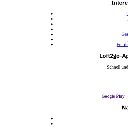
Intere
Ges
Für di
Loft2go-A
Schnell und
Google Play
Na